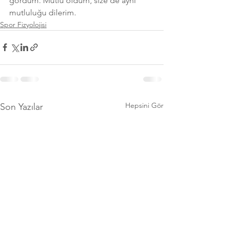
gördüm. Mutlu oldum, size de aynı 
mutluluğu dilerim. 
Spor Fizyolojisi
Hepsini Gör
Son Yazılar