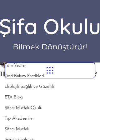
Yazı
Tüm Yazılar
Dr. Hilayda Karakök
Tüm Yazılar
6 Kas 2021
1 dakikada okunur
Hangi bedene hangi spor?
Deri Bakım Pratikleri
Ekolojik Sağlık ve Güzellik
ETA Blog
Şifacı Mutfak Okulu
Tıp Akademim
Şifacı Mutfak
Spor Fizyolojisi