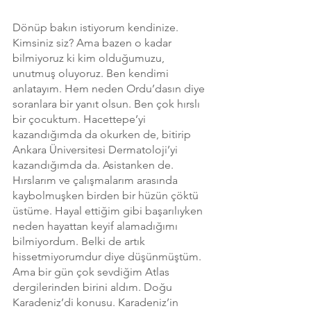
Dönüp bakın istiyorum kendinize. 
Kimsiniz siz? Ama bazen o kadar 
bilmiyoruz ki kim olduğumuzu, 
unutmuş oluyoruz. Ben kendimi 
anlatayım. Hem neden Ordu’dasın diye 
soranlara bir yanıt olsun. Ben çok hırslı 
bir çocuktum. Hacettepe’yi 
kazandığımda da okurken de, bitirip 
Ankara Üniversitesi Dermatoloji’yi 
kazandığımda da. Asistanken de. 
Hırslarım ve çalışmalarım arasında 
kaybolmuşken birden bir hüzün çöktü 
üstüme. Hayal ettiğim gibi başarılıyken 
neden hayattan keyif alamadığımı 
bilmiyordum. Belki de artık 
hissetmiyorumdur diye düşünmüştüm. 
Ama bir gün çok sevdiğim Atlas 
dergilerinden birini aldım. Doğu 
Karadeniz’di konusu. Karadeniz’in 