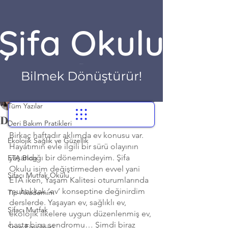
Yazı
Tüm Yazılar
Dr. Hilayda Karakök
Tüm Yazılar
24 Ara 2021
3 dakikada okunur
Derim, bedenim, evim
Deri Bakım Pratikleri
Birkaç haftadır aklımda ev konusu var. 
Ekolojik Sağlık ve Güzellik
Hayatımın evle ilgili bir sürü olayının 
yaşandığı bir dönemindeyim. Şifa 
ETA Blog
Okulu isim değiştirmeden evvel yani 
Şifacı Mutfak Okulu
ETA iken, Yaşam Kalitesi oturumlarında 
muhakkak ‘ev’ konseptine değinirdim 
Tıp Akademim
derslerde. Yaşayan ev, sağlıklı ev, 
Şifacı Mutfak
ekolojik ilkelere uygun düzenlenmiş ev, 
hasta bina sendromu… Şimdi biraz 
Spor Fizyolojisi