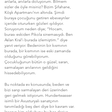
anlarla, anılarla doluyorum. Bilmem 
sizler de öyle misiniz? Bizim Şifahane, 
Köşk Apartmanı’nın altında. Şimdi 
buraya çocuğunu getiren ebeveynler 
içeride otururken gözleri ışıldıyor. 
Soruyorum neden diye; “Hocam, 
burası eskiden Pikola sinemasıydı. Ben 
Aslan Kral’ı burada izlemiştim.” diye 
yanıt veriyor. Bedeninin bir kısmının 
burada, bir kısmının ise eski zamanda 
olduğunu görebiliyorum. 
Çocukluğunun bütün o güzel, saran, 
sarmalayan anılarının geldiğini 
hissedebiliyorum. 
Bu noktada ev konusunda, beden ve 
bizi sarıp sarmalayan deri üzerinden 
geri gelmek istiyorum. Hundertwasser 
isimli bir Avusturyalı sanatçının 
tanımladığı beş deri diye bir kavram var. 
İnsanın kim olduğunu bu beş deriye 