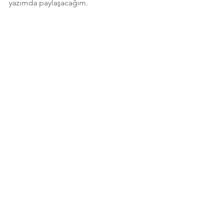
yazımda paylaşacağım.
Hepsini Gör
Son Yazılar