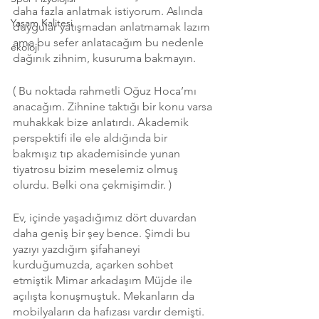
daha fazla anlatmak istiyorum. Aslında 
Yaşam Kalitesi
duygular yatışmadan anlatmamak lazım 
ama bu sefer anlatacağım bu nedenle 
ekoloji
dağınık zihnim, kusuruma bakmayın.
( Bu noktada rahmetli Oğuz Hoca’mı 
anacağım. Zihnine taktığı bir konu varsa 
muhakkak bize anlatırdı. Akademik 
perspektifi ile ele aldığında bir 
bakmışız tıp akademisinde yunan 
tiyatrosu bizim meselemiz olmuş 
olurdu. Belki ona çekmişimdir. )
Ev, içinde yaşadığımız dört duvardan 
daha geniş bir şey bence. Şimdi bu 
yazıyı yazdığım şifahaneyi 
kurduğumuzda, açarken sohbet 
etmiştik Mimar arkadaşım Müjde ile 
açılışta konuşmuştuk. Mekanların da 
mobilyaların da hafızası vardır demişti. 