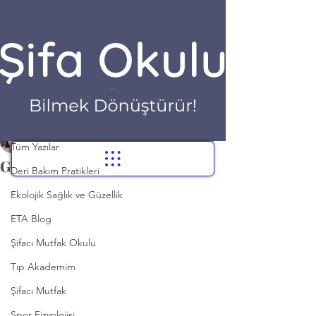
Yazı
Tüm Yazılar
Dr. Hilayda Karakök
Tüm Yazılar
3 Kas 2021
1 dakikada okunur
Gluten Paradoksu
Deri Bakım Pratikleri
Ekolojik Sağlık ve Güzellik
ETA Blog
Şifacı Mutfak Okulu
Tıp Akademim
Şifacı Mutfak
Spor Fizyolojisi