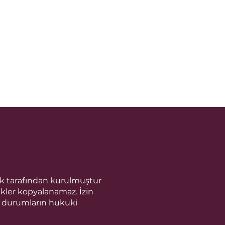
ök tarafından kurulmuştur
erikler kopyalanamaz. İzin
i durumların hukuki