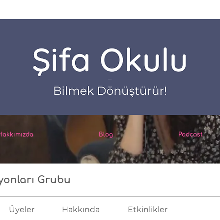
in mantar enfeksiyonları Grubu
Hakkımızda
Blog
Podcast
yonları Grubu
Üyeler
Hakkında
Etkinlikler