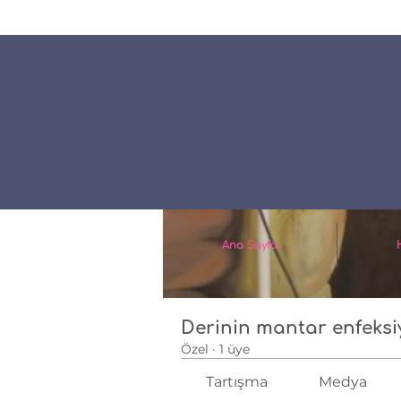
Ana Sayfa
Gruplar
Derin
Ana Sayfa
Derinin mantar enfeksi
Özel
·
1 üye
Tartışma
Medya