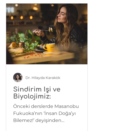
Dr. Hilayda Karakök
Sindirim İşi ve
Biyolojimiz:
Önceki derslerde Masanobu
Fukuoka’nın ‘İnsan Doğa’yı
Bilemez!’ deyişinden
bahsetmiştim. Şimdi doğayı