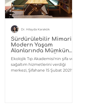
Dr. Hilayda Karakök
Sürdürülebilir Mimari
Modern Yaşam
Alanlarında Mümkün
mü?- Şifahane Örneği
Ekolojik Tıp Akademisi'nin şifa ve
sağaltım hizmetlerini verdiği
merkezi, Şifahane 15 Şubat 2021'de
Ordu'da açıldı. Dr. Hilayda...