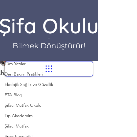
Yazı
Tüm Yazılar
Dr. Hilayda Karakök
Tüm Yazılar
1 Kas 2021
1 dakikada okunur
Kefir Mayası
Deri Bakım Pratikleri
Ekolojik Sağlık ve Güzellik
ETA Blog
Şifacı Mutfak Okulu
Tıp Akademim
Şifacı Mutfak
Spor Fizyolojisi