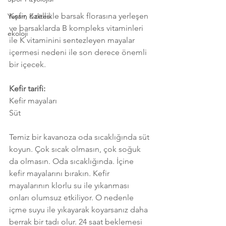
Kefir, özellikle barsak florasına yerleşen 
Yaşam Kalitesi
ve barsaklarda B kompleks vitaminleri 
ekoloji
ile K vitaminini sentezleyen mayalar 
içermesi nedeni ile son derece önemli 
bir içecek. 
Kefir tarifi:
Kefir mayaları
Süt
Temiz bir kavanoza oda sıcaklığında süt 
koyun. Çok sıcak olmasın, çok soğuk 
da olmasın. Oda sıcaklığında. İçine 
kefir mayalarını bırakın. Kefir 
mayalarının klorlu su ile yıkanması 
onları olumsuz etkiliyor. O nedenle 
içme suyu ile yıkayarak koyarsanız daha 
berrak bir tadı olur. 24 saat beklemesi 