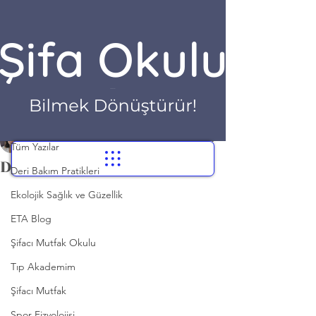
Yazı
Tüm Yazılar
Dr. Hilayda Karakök
Tüm Yazılar
9 Kas 2021
1 dakikada okunur
Doğa'dan Ekoloji Dersi
Deri Bakım Pratikleri
Ekolojik Sağlık ve Güzellik
ETA Blog
Şifacı Mutfak Okulu
Tıp Akademim
Şifacı Mutfak
Spor Fizyolojisi