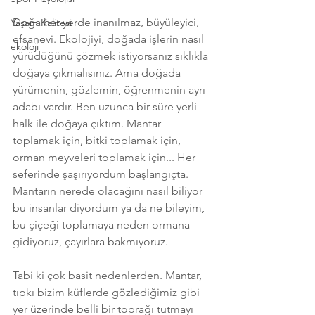
Doğa her yerde inanılmaz, büyüleyici, 
Yaşam Kalitesi
efsanevi. Ekolojiyi, doğada işlerin nasıl 
ekoloji
yürüdüğünü çözmek istiyorsanız sıklıkla 
doğaya çıkmalısınız. Ama doğada 
yürümenin, gözlemin, öğrenmenin ayrı 
adabı vardır. Ben uzunca bir süre yerli 
halk ile doğaya çıktım. Mantar 
toplamak için, bitki toplamak için, 
orman meyveleri toplamak için... Her 
seferinde şaşırıyordum başlangıçta. 
Mantarın nerede olacağını nasıl biliyor 
bu insanlar diyordum ya da ne bileyim, 
bu çiçeği toplamaya neden ormana 
gidiyoruz, çayırlara bakmıyoruz. 
Tabi ki çok basit nedenlerden. Mantar, 
tıpkı bizim küflerde gözlediğimiz gibi 
yer üzerinde belli bir toprağı tutmayı 