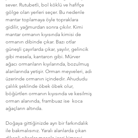
sever. Rutubetli, bol köklü ve hafifçe 
gölge olan yerleri seçer. Bu nedenle 
mantar toplamaya öyle topraklara 
gidilir, yağmurdan sonra çıkılır. Kimi 
mantar ormanın kıyısında kimisi de 
ormanın dibinde çıkar. Bazı otlar 
güneşli çayırlarda çıkar, yayılır, gelincik 
gibi mesela, kantaron gibi. Mürver 
ağacı ormanların kıyılarında, bozulmuş 
alanlarında yetişir. Orman meyveleri, adı 
üzerinde ormanın içindedir. Ahududu 
çalılık şeklinde öbek öbek olur, 
böğürtlen ormanın kıyısında ve kesilmiş 
orman alanında, frambuaz ise  koca 
ağaçların altında. 
Doğaya gittiğinizde ayrı bir farkındalık 
ile bakmalısınız. Yaralı alanlarda çıkan 
dikenli ağaçlar mesela içeri kimseyi 