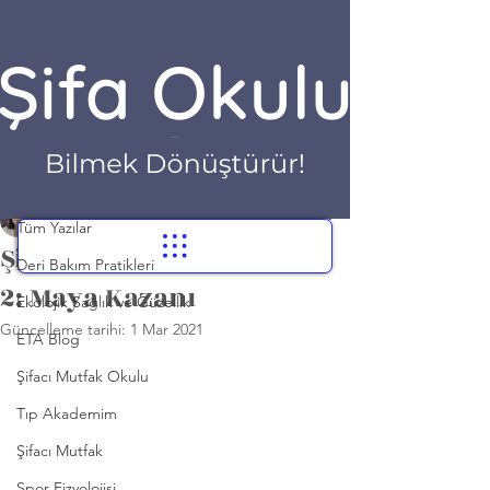
Yazı
Tüm Yazılar
Dr. Hilayda Karakök
Tüm Yazılar
3 Şub 2021
3 dakikada okunur
Şifacı Mutfak Okulu Ders
Deri Bakım Pratikleri
2: Maya Kazanı
Ekolojik Sağlık ve Güzellik
Güncelleme tarihi:
1 Mar 2021
ETA Blog
Şifacı Mutfak Okulu
Tıp Akademim
Şifacı Mutfak
Spor Fizyolojisi