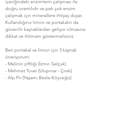
içeriğindeki enzimlerin çalışması ile 
doğru orantılıdır ve pek çok enzim 
çalışmak için minerallere ihtiyaç duyar. 
Kullandığınız limon ve portakalın da 
güvenilir kaynaklardan geliyor olmasına 
dikkat ve ihtimam göstermelisiniz.
Ben portakal ve limon için 3 kaynak 
öneriyorum:
- Melinin çiftliği (İzmir- Selçuk)
- Mehmet Tover (Ulupınar - Çıralı)
- Alp Pir (Yaşamı Besle-Köyceğiz)
 Tabii ki yaratıcılık, Ekolojik Tıp 
Akademisi'nde son derece 
önemsediğimiz bir mevzu. Bu nedenle 
yaratıcılığınızı kullanın, bolca deneyler 
yapın ve yaşamın doğasını tanıyın! 
Farklı meyveler kullanın, yeşil elma ve 