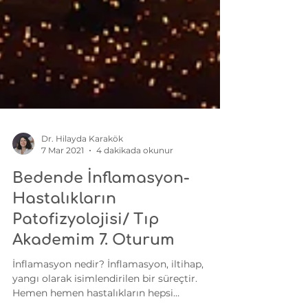
Dr. Hilayda Karakök
7 Mar 2021
4 dakikada okunur
Bedende İnflamasyon-
Hastalıkların
Patofizyolojisi/ Tıp
Akademim 7. Oturum