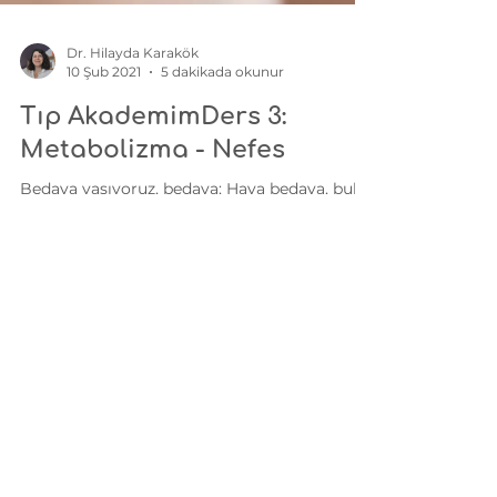
Dr. Hilayda Karakök
10 Şub 2021
5 dakikada okunur
Tıp AkademimDers 3:
Metabolizma - Nefes
Bedava yaşıyoruz, bedava; Hava bedava, bulut
bedava; Dere tepe bedava; Yağmur çamur
bedava; Otomobillerin dışı, Sinemaların
kapısı,...