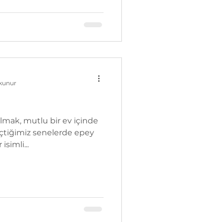
okunur
olmak, mutlu bir ev içinde
çtiğimiz senelerde epey
isimli...