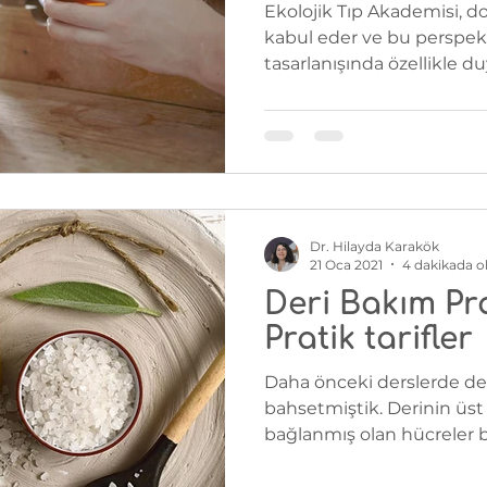
Ekolojik Tıp Akademisi, d
kabul eder ve bu perspek
tasarlanışında özellikle du
prensibine göre çalışır. El
ehlileştirmek zaman alır. 
işleyerek başlayacağız.
Dr. Hilayda Karakök
21 Oca 2021
4 dakikada 
Deri Bakım Pra
Pratik tarifler
Daha önceki derslerde de
bahsetmiştik. Derinin üst 
bağlanmış olan hücreler b