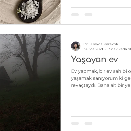
Dr. Hilayda Karakök
19 Oca 2021
3 dakikada 
Yaşayan ev
Ev yapmak, bir ev sahibi 
yaşamak sanıyorum ki ge
revaçtaydı. Bana ait bir yer 