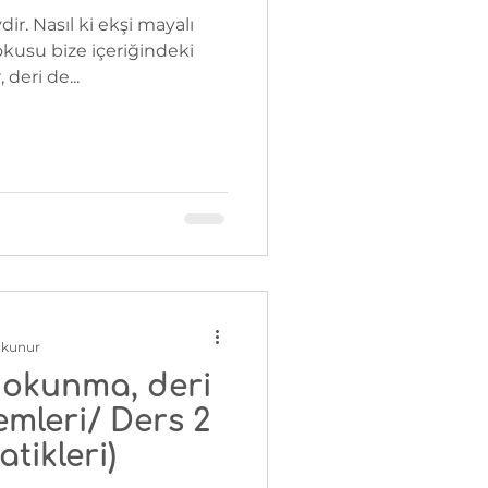
ir. Nasıl ki ekşi mayalı
kusu bize içeriğindeki
deri de...
okunur
dokunma, deri
emleri/ Ders 2
tikleri)