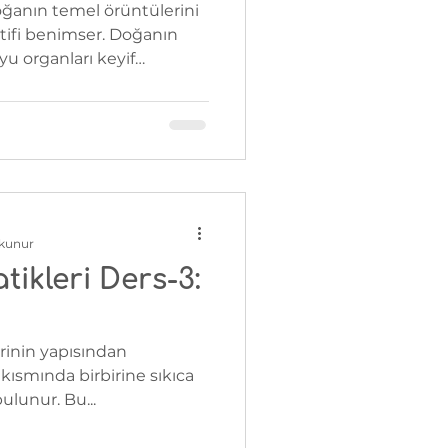
oğanın temel örüntülerini
tifi benimser. Doğanın
yu organları keyif
bette bu keyfi
Bu ders keyif prensibini
okunur
tikleri Ders-3:
rinin yapısından
kısmında birbirine sıkıca
ulunur. Bu...