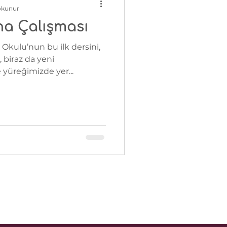
okunur
na Çalışması
k Okulu’nun bu ilk dersini,
, biraz da yeni
yüreğimizde yer...