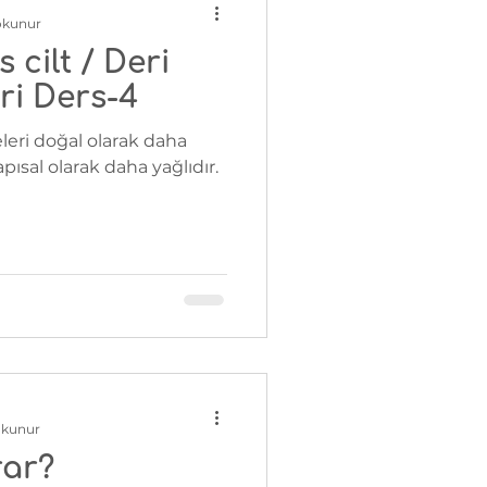
okunur
 cilt / Deri
ri Ders-4
leri doğal olarak daha
apısal olarak daha yağlıdır.
okunur
rar?