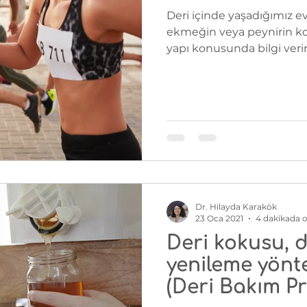
Deri içinde yaşadığımız evd
ekmeğin veya peynirin ko
yapı konusunda bilgi verir, 
Dr. Hilayda Karakök
23 Oca 2021
4 dakikada 
Deri kokusu, 
yenileme yönt
(Deri Bakım Pra