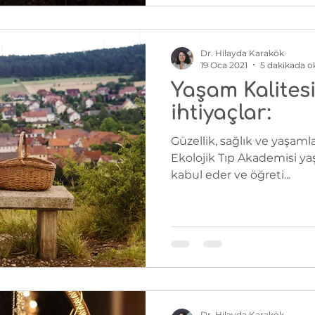
Dr. Hilayda Karakök
19 Oca 2021
5 dakikada 
Yaşam Kalitesi
ihtiyaçlar:
Güzellik, sağlık ve yaşamla
Ekolojik Tıp Akademisi ya
kabul eder ve öğreti...
Dr. Hilayda Karakök